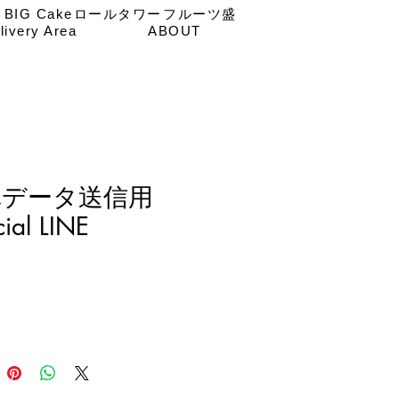
キ
BIG Cake
ロールタワー
フルーツ盛
livery Area
ABOUT
真データ送信用
cial LINE
価
格