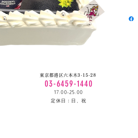
い。
ご予
けで
す
QRコ
プリン
Offi
い。
東京都港区六本木3-15-28
03-6459-1440
※特
17:00-25:00
にじ
定休日：​日、祝
ござ
出来
く大
い。