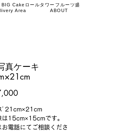
キ
BIG Cake
ロールタワー
フルーツ盛
livery Area
ABOUT
 写真ケーキ
m×21cm
価
,000
格
ｲｽﾞ21cm×21cm
は15cm×15cmです。
はお電話にてご相談くださ