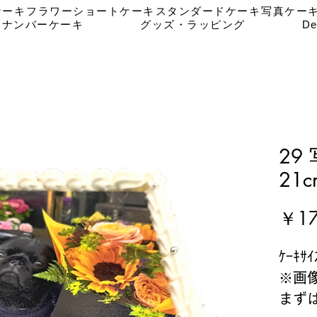
ケーキ
フラワーショートケーキ
スタンダードケーキ
写真ケー
ナンバーケーキ
グッズ・ラッピング
De
29
21c
￥17
ｹｰｷｻ
※画像
まず