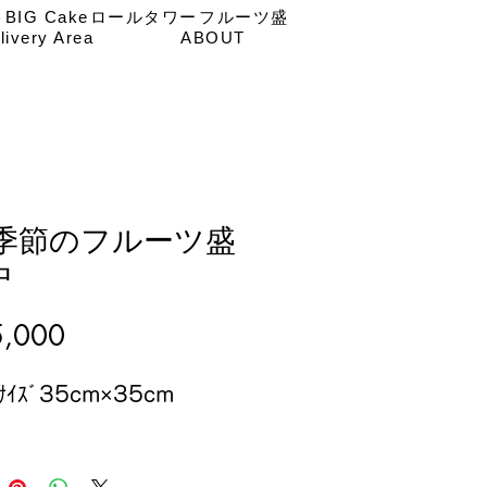
キ
BIG Cake
ロールタワー
フルーツ盛
livery Area
ABOUT
 季節のフルーツ盛
中
価
,000
格
ﾄｻｲｽﾞ35cm×35cm